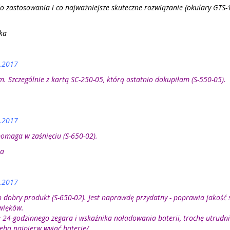
do zastosowania i co najważniejsze skuteczne rozwiązanie (okulary GTS-
ka
.2017
. Szczególnie z kartą SC-250-05, którą ostatnio dokupiłam (S-550-05).
.2017
omaga w zaśnięciu (S-650-02).
ka
.2017
 dobry produkt (S-650-02). Jest naprawdę przydatny - poprawia jakość 
więków.
 24-godzinnego zegara i wskaźnika naładowania baterii, trochę utrudn
eba najpierw wyjąć baterie/