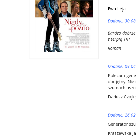
Ewa Leja
Dodane: 30.08
Bardzo dobrze 
z terpią TRT
Roman
Dodane: 09.04
Polecam gener
obojętny. Nie 
szumach uszny
Dariusz Czajk
Dodane: 26.02
Generator szu
Kraszewska J