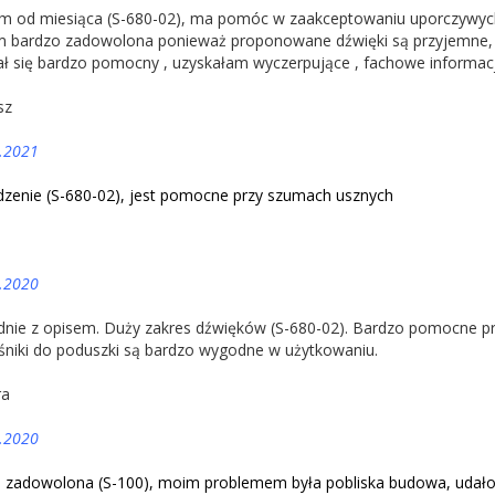
 od miesiąca (S-680-02), ma pomóc w zaakceptowaniu uporczywych
m bardzo zadowolona ponieważ proponowane dźwięki są przyjemne, ko
ł się bardzo pomocny , uzyskałam wyczerpujące , fachowe informacj
sz
.2021
zenie (S-680-02), jest pomocne przy szumach usznych
.2020
nie z opisem. Duży zakres dźwięków (S-680-02). Bardzo pomocne prz
śniki do poduszki są bardzo wygodne w użytkowaniu.
ra
.2020
 zadowolona (S-100), moim problemem była pobliska budowa, udało s