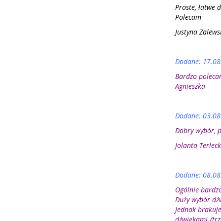
Proste, łatwe 
Polecam
Justyna Zalews
Dodane: 17.08
Bardzo polecam
Agnieszka
Dodane: 03.08
Dobry wybór, p
Jolanta Terlec
Dodane: 08.08
Ogólnie bardzo
Duży wybór dź
Jednak brakuje
dźwiękami /trz