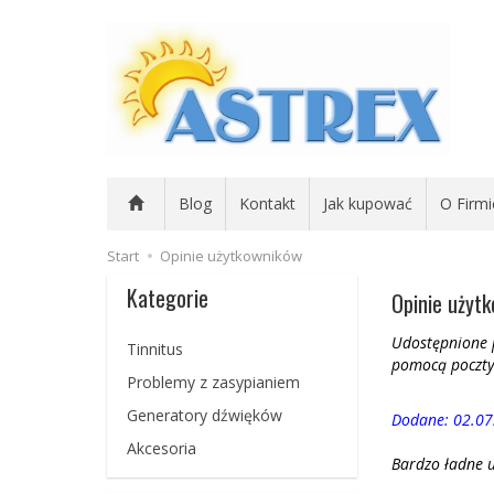
Blog
Kontakt
Jak kupować
O Firmi
Start
Opinie użytkowników
Kategorie
Opinie użyt
Udostępnione p
Tinnitus
pomocą poczty 
Problemy z zasypianiem
Generatory dźwięków
Dodane: 02.07
Akcesoria
Bardzo ładne u