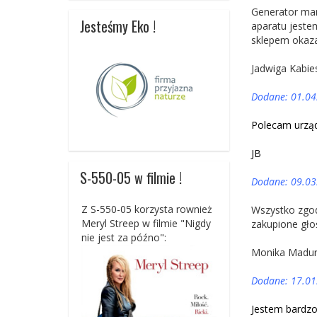
Generator mam
Jesteśmy Eko !
aparatu jeste
sklepem okaza
Jadwiga Kabie
Dodane: 01.04
Polecam urząd
JB
S-550-05 w filmie !
Dodane: 09.03
Z S-550-05 korzysta rownież
Wszystko zgod
Meryl Streep w filmie "Nigdy
zakupione gło
nie jest za późno":
Monika Madu
Dodane: 17.01
Jestem bardzo