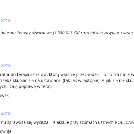
.2019
dobrane tematy dźwiękowe (S-680-02). Od razu łatwiej zasypiać i szum w
.2019
ator do terapii szumów, którą właśnie przechodzę. To co dla mnie wa
trzeba skupiać się na ustawianiu (tak jak w laptopie). A jak się nie s
ch. Daję poprawę w terapii.
owski
.2019
mu sprawdza się wycisza i relaksuje przy szumach usznych POLECA
adwiga