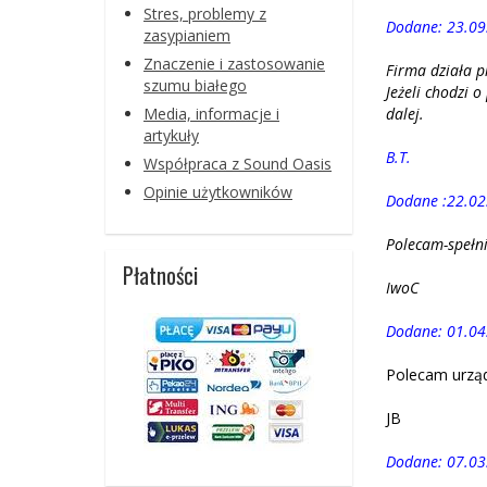
Stres, problemy z
Dodane: 23.09
zasypianiem
Znaczenie i zastosowanie
Firma działa p
szumu białego
Jeżeli chodzi 
Media, informacje i
dalej.
artykuły
B.T.
Współpraca z Sound Oasis
Opinie użytkowników
Dodane :22.02
Polecam-spełni
Płatności
IwoC
Dodane: 01.04
Polecam urząd
JB
Dodane: 07.03