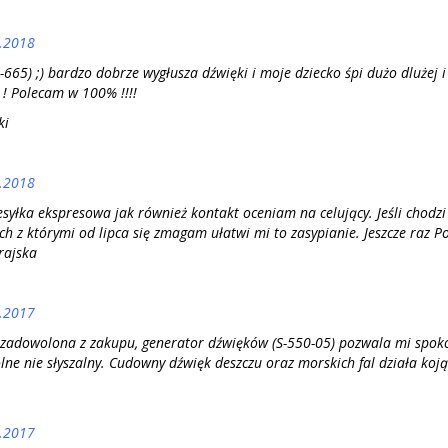
.2018
S-665) ;) bardzo dobrze wygłusza dźwięki i moje dziecko śpi dużo dlużej 
 ! Polecam w 100% !!!!
ki
.2018
esyłka ekspresowa jak również kontakt oceniam na celujący. Jeśli chodzi
h z którymi od lipca się zmagam ułatwi mi to zasypianie. Jeszcze raz P
rajska
.2017
zadowolona z zakupu, generator dźwięków (S-550-05) pozwala mi spokoj
lne nie słyszalny. Cudowny dźwięk deszczu oraz morskich fal działa koją
.2017