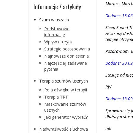
Mariusz March
Informacje / artykuły
Dodane: 13.06
Szum w uszach
Sleep Sound Th
Podstawowe
ze strony dost
informacje
tempie otrzyma
Wpływ na życie
Strategie postępowania
Pozdrawiam. B
Najnowsze doniesienia
Najczęściej zadawane
Dodane: 30.09
pytania
Stosuje od nie
Terapia szumów usznych
RW
Rola dźwięku w terapii
Terapia TRT
Dodane: 13.09
Maskowanie szumów
usznych
Sprawdza się j
dłuższym stos
Jaki generator wybrać?
mk
Nadwrażliwość słuchowa