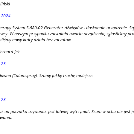
liński
.2024
erapy System S-680-02 Generator dźwięków - doskonałe urządzenie. Sz
awcy. W naszym przypadku zaistniała awaria urządzenia, zgłosiliśmy pr
liśmy nowy który działa bez zarzutów.
ernard Jeż
.23
dawna (Calamspray). Szumy jakby trochę mniejsze.
.23
uż od początku używania. Jest łatwiej wytrzymać. Szum w uchu nie jest j
owaniu.